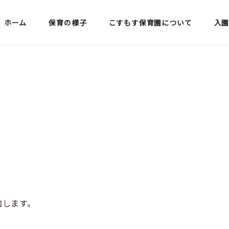
ホーム
保育の様子
こすもす保育園について
入
加します。